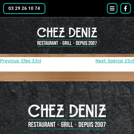
03 29 26 10 74
Previous:
Efes 33cl
Next:
Spécial 25cl