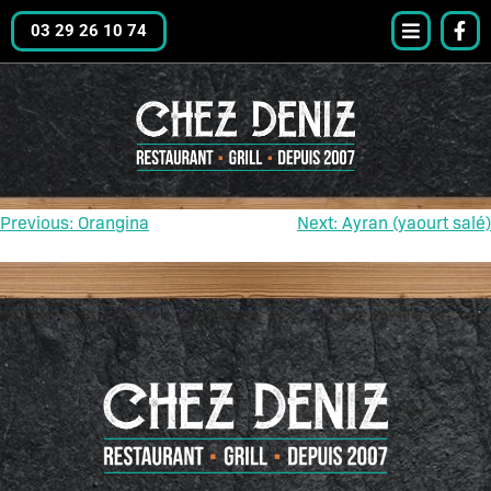
03 29 26 10 74
Previous:
Orangina
Next:
Ayran (yaourt salé)