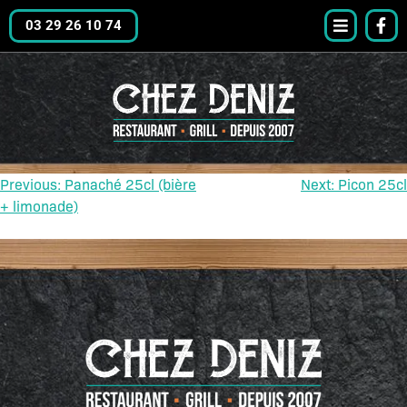
03 29 26 10 74
Previous:
Panaché 25cl (bière
Next:
Picon 25cl
+ limonade)