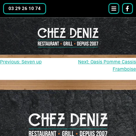
03 29 26 10 74
Previous:
Seven up
Next:
Oasis Pomme Cassis
Framboise