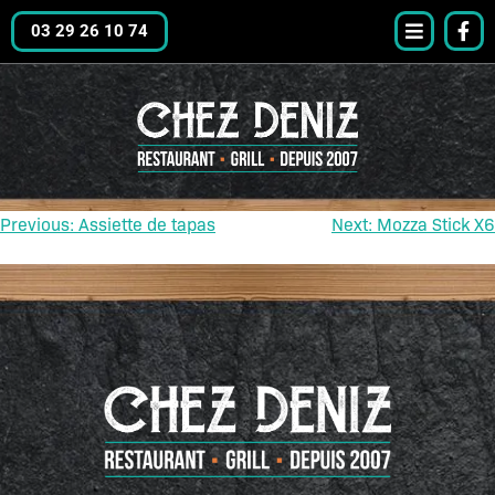
03 29 26 10 74
Previous:
Assiette de tapas
Next:
Mozza Stick X6