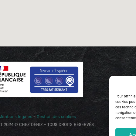
Pour offrir 
cookies pour
ces technolo
navigation ou
Mentions légales
–
Gestion des cookies
consentement
T 2024 © CHEZ DENIZ – TOUS DROITS RÉSERVÉS
Ac