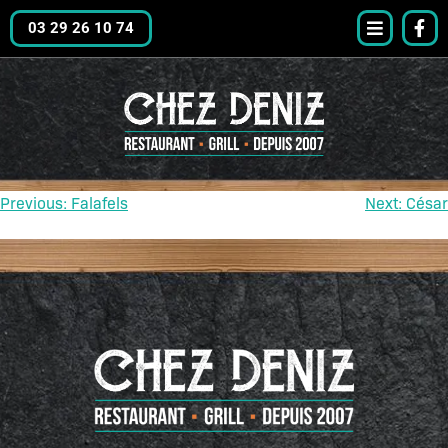
03 29 26 10 74
Previous:
Falafels
Next:
César